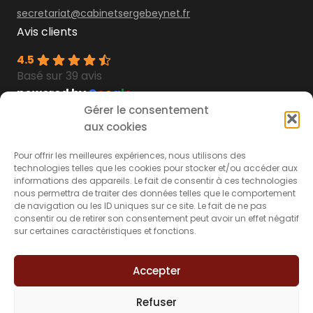
secretariat@cabinetsergebeynet.fr
Avis clients
4.5
Basé sur 39 avis
powered by
G
o
o
g
l
e
Gérer le consentement
Découvrez les
témoignages
aux cookies
Découvrez nos
livres blancs
Secteurs d’interventions
À propos du
Pour offrir les meilleures expériences, nous utilisons des
technologies telles que les cookies pour stocker et/ou accéder aux
cabinet
informations des appareils. Le fait de consentir à ces technologies
nous permettra de traiter des données telles que le comportement
Accidents de la route
de navigation ou les ID uniques sur ce site. Le fait de ne pas
Le cabinet
Accidents médicaux
consentir ou de retirer son consentement peut avoir un effet négatif
sur certaines caractéristiques et fonctions.
FAQ
Accidents de la vie
Actualités
Accidents du travail
Accepter
Contact
Indemniser les victimes
Refuser
d’infractions/d’agressions