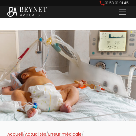
01 53 01 91 45
Accueil
/
Actualités
/
Erreur médicale
/