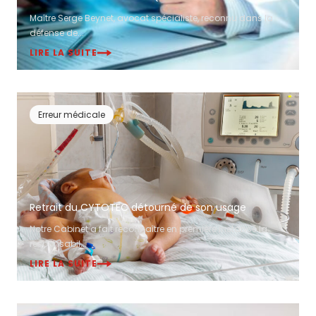
Maître Serge Beynet, avocat spécialiste, reconnu dans la
défense de...
LIRE LA SUITE
Erreur médicale
Retrait du CYTOTEC détourné de son usage
Notre Cabinet a fait reconnaître en première instance la
responsabil...
LIRE LA SUITE