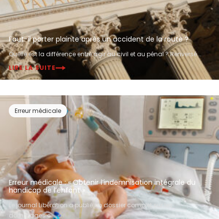
Faut-il porter plainte après un accident de la route ?
Quelle est la différence entre agir au civil et au pénal ? Renversé...
LIRE LA SUITE
Erreur médicale
Erreur médicale : « Obtenir l’indemnisation intégrale du
handicap de l’enfant »
Le journal Libération a publié un dossier complet sur les
dommages c...