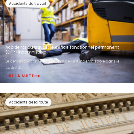
Accidents du travail
Accidents du travail : le déficit fonctionnel permanent
(DFP) indemnisable
Le déficit fonctionnel permanent devient indemnisable dans le
cadre d...
LIRE LA SUITE
Accidents de la route