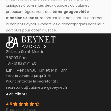
juridiques à suivre. Les deux associés du cabinet
proposent également des
témoignages vidéo
d’anciens clients
, racontant leur accident et comment
le cabinet Beynet Avocats les a accompagnés dans leur
parcours pour obtenir justice.
251, rue Saint Martin
75003 Paris
Tél :
01 53 01 91 45
Lun - Ven : 9h30-13h et 14h-18h*
*sauf le vendredi jusqu’à 17h
Pour contacter le secrétariat :
secretariat@cabinetsergebeynet.fr
Avis clients
4.5
Basé sur 39 avis