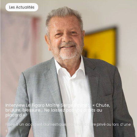
Les Actualités
Interview Le Figaro Maître Serge Beynet : « Chute,
brûlure, blessure… Ne laissez pas vos droits au
placard »
Face à un accident domestique, dans un cadre privé ou lors d’une
s...