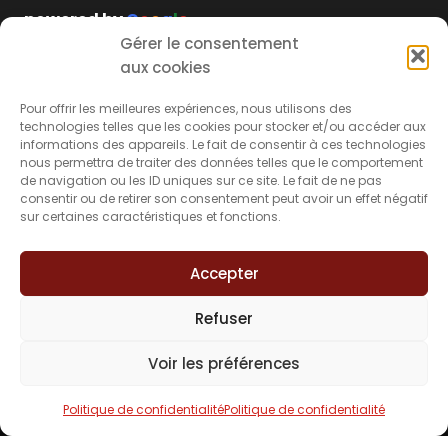
powered by
G
o
o
g
l
e
Gérer le consentement
Découvrez les
témoignages
aux cookies
Découvrez nos
livres blancs
Secteurs d’interventions
À propos du
Pour offrir les meilleures expériences, nous utilisons des
technologies telles que les cookies pour stocker et/ou accéder aux
cabinet
informations des appareils. Le fait de consentir à ces technologies
nous permettra de traiter des données telles que le comportement
Accidents de la route
de navigation ou les ID uniques sur ce site. Le fait de ne pas
Le cabinet
Accidents médicaux
consentir ou de retirer son consentement peut avoir un effet négatif
sur certaines caractéristiques et fonctions.
FAQ
Accidents de la vie
Actualités
Accidents du travail
Accepter
Contact
Indemniser les victimes
Refuser
d’infractions/d’agressions
Indemniser les préjudices professionnels
Voir les préférences
©2026 Beynet Avocats.
Tous droits réservés.
Politique de confidentialité
Politique de confidentialité
Mentions légales
Politique de confidentialité