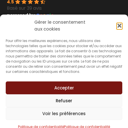
4.5
Basé sur 39 avis
powered by
G
o
o
g
l
e
Gérer le consentement
Découvrez les
témoignages
aux cookies
Découvrez nos
livres blancs
Secteurs d’interventions
À propos du
Pour offrir les meilleures expériences, nous utilisons des
technologies telles que les cookies pour stocker et/ou accéder aux
cabinet
informations des appareils. Le fait de consentir à ces technologies
nous permettra de traiter des données telles que le comportement
Accidents de la route
de navigation ou les ID uniques sur ce site. Le fait de ne pas
Le cabinet
Accidents médicaux
consentir ou de retirer son consentement peut avoir un effet négatif
sur certaines caractéristiques et fonctions.
FAQ
Accidents de la vie
Actualités
Accidents du travail
Accepter
Contact
Indemniser les victimes
Refuser
d’infractions/d’agressions
Indemniser les préjudices professionnels
Voir les préférences
©2026 Beynet Avocats.
Tous droits réservés.
Politique de confidentialité
Politique de confidentialité