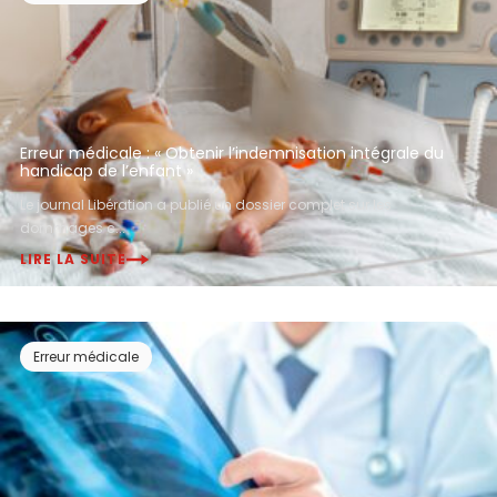
Erreur médicale : « Obtenir l’indemnisation intégrale du
handicap de l’enfant »
Le journal Libération a publié un dossier complet sur les
dommages c...
LIRE LA SUITE
Erreur médicale