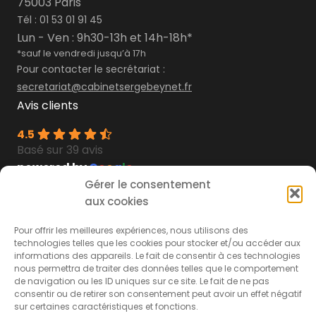
75003 Paris
Tél :
01 53 01 91 45
Lun - Ven : 9h30-13h et 14h-18h*
*sauf le vendredi jusqu’à 17h
Pour contacter le secrétariat :
secretariat@cabinetsergebeynet.fr
Avis clients
4.5
Basé sur 39 avis
powered by
G
o
o
g
l
e
Gérer le consentement
Découvrez les
témoignages
aux cookies
Découvrez nos
livres blancs
Secteurs d’interventions
À propos du
Pour offrir les meilleures expériences, nous utilisons des
technologies telles que les cookies pour stocker et/ou accéder aux
cabinet
informations des appareils. Le fait de consentir à ces technologies
nous permettra de traiter des données telles que le comportement
Accidents de la route
de navigation ou les ID uniques sur ce site. Le fait de ne pas
Le cabinet
Accidents médicaux
consentir ou de retirer son consentement peut avoir un effet négatif
sur certaines caractéristiques et fonctions.
FAQ
Accidents de la vie