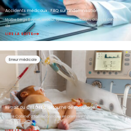
Accidents médicaux : FAQ sur l’indemnisation
Maître Serge Beynet, avocat spécialiste, reconnu dans la défense
de...
LIRE LA SUITE
Erreur médicale
Retrait du CYTOTEC détourné de son usage
Notre Cabinet a fait reconnaître en première instance la
responsabil...
LIRE LA SUITE