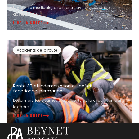
L’expertise médicale, la rencontre avec l’assurance
adverse, la v...
LIRE LA SUITE
Accidents de la route
Rente AT et indemnisation du déficit
fonctionnel permanent
Désormais, les victimes d’accidents de la circulation dans
le cadre...
LIRE LA SUITE