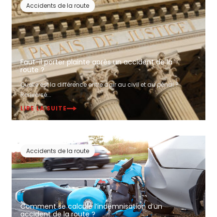
Accidents de la route
Faut-il porter plainte après un accident de la
route ?
Quelle est la différence entre agir au civil et au pénal ?
Renversé...
LIRE LA SUITE
Accidents de la route
Comment se calcule l’indemnisation d’un
accident de la route ?