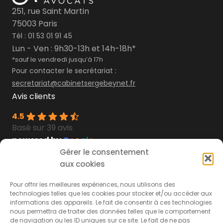
251, rue Saint Martin
75003 Paris
Tél :
01 53 01 91 45
Lun - Ven : 9h30-13h et 14h-18h*
*sauf le vendredi jusqu’à 17h
Pour contacter le secrétariat :
secretariat@cabinetsergebeynet.fr
Avis clients
4.5
Basé sur 39 avis
powered by
G
o
o
g
l
e
Gérer le consentement
Découvrez les
témoignages
aux cookies
Découvrez nos
livres blancs
Secteurs d’interventions
À propos du
Pour offrir les meilleures expériences, nous utilisons des
technologies telles que les cookies pour stocker et/ou accéder aux
cabinet
informations des appareils. Le fait de consentir à ces technologies
nous permettra de traiter des données telles que le comportement
Accidents de la route
de navigation ou les ID uniques sur ce site. Le fait de ne pas