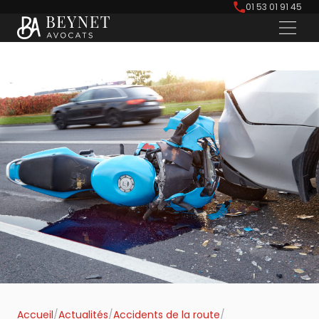
01 53 01 91 45
Accueil
/
Actualités
/
Accidents de la route
/