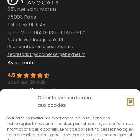
251, rue Saint Martin
75003 Paris
Tél :
01 53 01 91 45
Lun - Ven : 9h30-13h et 14h-18h*
*sauf le vendredi jusqu’à 17h
Pour contacter le secrétariat :
secretariat@cabinetsergebeynet.fr
Avis clients
4.5
Basé sur 39 avis
powered by
G
o
o
g
l
e
Gérer le consentement
Découvrez les
témoignages
aux cookies
Découvrez nos
livres blancs
Secteurs d’interventions
À propos du
Pour offrir les meilleures expériences, nous utilisons des
technologies telles que les cookies pour stocker et/ou accéder aux
cabinet
informations des appareils. Le fait de consentir à ces technologies
nous permettra de traiter des données telles que le comportement
Accidents de la route